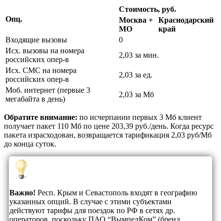
Стоимость, руб.
Опц.
Москва +
Краснодарский
МО
край
Входящие вызовы
0
Исх. вызовы на номера
2,03 за мин.
российских опер-в
Исх. СМС на номера
2,03 за ед.
российских опер-в
Моб. интернет (первые 3
2,03 за Мб
мегабайта в день)
Обратите внимание:
по исчерпании первых 3 Мб клиент
получает пакет 110 Мб по цене 203,39 руб./день. Когда ресурс
пакета израсходован, возвращается тарификация 2,03 руб/Мб
до конца суток.
Важно!
Респ. Крым и Севастополь входят в географию
указанных опций. В случае с этими субъектами
действуют тарифы для поездок по РФ в сетях др.
операторов, поскольку ПАО “ВымпелКом” (бренд