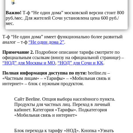
Важно!
Т-ф “Не один дома” московской версии стоит 800
руб./мес. Для жителей Сочи установлена цена 600 руб./
мес.
Т-ф “Не один дома” имеет функционально более развитый
аналог – т-ф
“Не один дома 2”
.
Примечание 2.
Подробное описание тарифа смотрите по
официальным ссылкам (внизу на официальной странице) –
“НОД” для Москвы и МО
,
“НОД” для Сочи и КК
.
Полная информация доступна по пути:
beeline.ru –
«Частным лицам» – «Тарифы» – «Мобильная связь и
интернет» – блок с нужным продуктом.
Сайт Beeline. Опция выбора населённого пункта.
Продукты для частных лиц. Переход в личный
кабинет. Категория «Тарифы». Подкатегория
«Мобильная связь и интернет»
Блок перехода к тарифу «НОД». Кнопка «Узнать