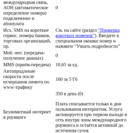
международная связь,
АОН (автоматическое
0
определение номера)
подключение и
абонплата
Исх. SMS на короткие
См. на сайте (раздел
“Проверка
сервис. номера банков,
коротких номеров”
). Введите в
торговых организаций,
специальном окошке номер и
пр.
нажмите “Узнать подробности”
Моб. инт. (передача-
0
получение данных)
MMS (приём-передача)
10,65 за ед.
Автопродление
скорости после
160 за 5 Гб
исчерпания лимита по
www-трафику
350 в день (0)
Плата списывается только в дни
пользования интернетом. Услуга
Безлимитный интернет
активируется при первом выходе в
в роуминге
сеть внутри зоны международного
роуминга и остаётся активной до
истечения суток