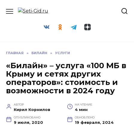
Перейти
Seti-Gid.ru
к
содержанию
ГЛАВНАЯ
»
БИЛАЙН
»
УСЛУГИ
«Билайн» – услуга «100 МБ в
Крыму и сетях других
операторов»: стоимость и
возможности в 2024 году
АВТОР
НА ЧТЕНИЕ
Кирил Корнилов
4 мин
ОПУБЛИКОВАНО
ОБНОВЛЕНО
9 июля, 2020
19 февраля, 2024