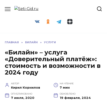
Перейти
Seti-Gid.ru
к
содержанию
ГЛАВНАЯ
»
БИЛАЙН
»
УСЛУГИ
«Билайн» – услуга
«Доверительный платёж»:
стоимость и возможности в
2024 году
АВТОР
НА ЧТЕНИЕ
Кирил Корнилов
7 мин
ОПУБЛИКОВАНО
ОБНОВЛЕНО
7 июля, 2020
19 февраля, 2024