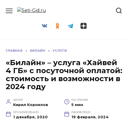
Перейти
Seti-Gid.ru
к
содержанию
ГЛАВНАЯ
»
БИЛАЙН
»
УСЛУГИ
«Билайн» – услуга «Хайвей
4 ГБ» с посуточной оплатой:
стоимость и возможности в
2024 году
АВТОР
НА ЧТЕНИЕ
Кирил Корнилов
5 мин
ОПУБЛИКОВАНО
ОБНОВЛЕНО
1 декабря, 2020
19 февраля, 2024