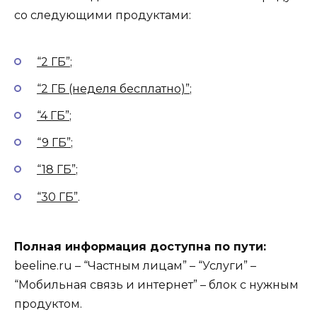
со следующими продуктами:
“2 ГБ”
;
“2 ГБ (неделя бесплатно)”
;
“4 ГБ”
;
“9 ГБ”
;
“18 ГБ”
;
“30 ГБ”
.
Полная информация доступна по пути:
beeline.ru – “Частным лицам” – “Услуги” –
“Мобильная связь и интернет” – блок с нужным
продуктом.