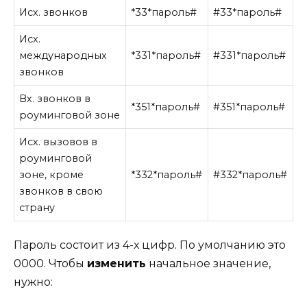
Исх. звонков
*33*пароль#
#33*пароль#
Исх.
международных
*331*пароль#
#331*пароль#
звонков
Вх. звонков в
*351*пароль#
#351*пароль#
роуминговой зоне
Исх. вызовов в
роуминговой
зоне, кроме
*332*пароль#
#332*пароль#
звонков в свою
страну
Пароль состоит из 4-х цифр. По умолчанию это
0000. Чтобы
изменить
начальное значение,
нужно: