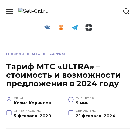
Перейти
Seti-Gid.ru
к
содержанию
ГЛАВНАЯ
»
МТС
»
ТАРИФЫ
Тариф МТС «ULTRA» –
стоимость и возможности
предложения в 2024 году
АВТОР
НА ЧТЕНИЕ
Кирил Корнилов
9 мин
ОПУБЛИКОВАНО
ОБНОВЛЕНО
5 февраля, 2020
21 февраля, 2024