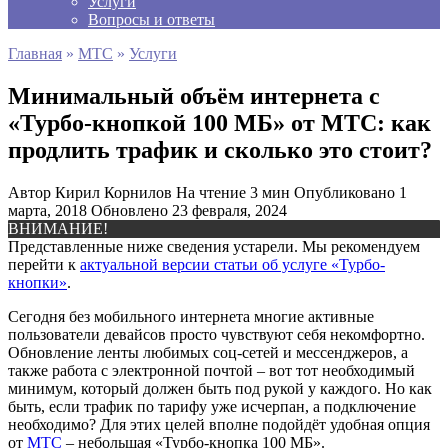
Услуги
Вопросы и ответы
Главная
»
МТС
»
Услуги
Минимальный объём интернета с
«Турбо-кнопкой 100 МБ» от МТС: как
продлить трафик и сколько это стоит?
Автор
Кирил Корнилов
На чтение
3 мин
Опубликовано
1
марта, 2018
Обновлено
23 февраля, 2024
ВНИМАНИЕ!
Представленные ниже сведения устарели. Мы рекомендуем
перейти к
актуальной версии статьи об услуге «Турбо-
кнопки»
.
Сегодня без мобильного интернета многие активные
пользователи девайсов просто чувствуют себя некомфортно.
Обновление ленты любимых соц-сетей и мессенджеров, а
также работа с электронной почтой – вот тот необходимый
минимум, который должен быть под рукой у каждого. Но как
быть, если трафик по тарифу уже исчерпан, а подключение
необходимо? Для этих целей вполне подойдёт удобная опция
от
МТС
– небольшая «Турбо-кнопка 100 МБ».