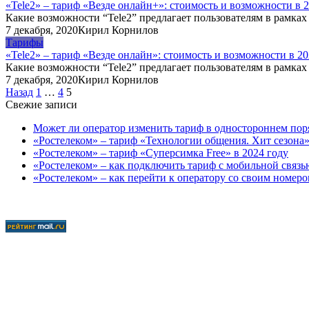
«Tele2» – тариф «Везде онлайн+»: стоимость и возможности в 
Какие возможности “Tele2” предлагает пользователям в рамках
7 декабря, 2020
Кирил Корнилов
Тарифы
«Tele2» – тариф «Везде онлайн»: стоимость и возможности в 20
Какие возможности “Tele2” предлагает пользователям в рамках
7 декабря, 2020
Кирил Корнилов
Пагинация
Назад
1
…
4
5
записей
Свежие записи
Может ли оператор изменить тариф в одностороннем поря
«Ростелеком» – тариф «Технологии общения. Хит сезона»
«Ростелеком» – тариф «Суперсимка Free» в 2024 году
«Ростелеком» – как подключить тариф с мобильной связ
«Ростелеком» – как перейти к оператору со своим номер