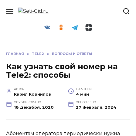
Перейти
Seti-Gid.ru
к
содержанию
ГЛАВНАЯ
»
TELE2
»
ВОПРОСЫ И ОТВЕТЫ
Как узнать свой номер на
Tele2: способы
АВТОР
НА ЧТЕНИЕ
Кирил Корнилов
4 мин
ОПУБЛИКОВАНО
ОБНОВЛЕНО
18 декабря, 2020
27 февраля, 2024
Абонентам оператора периодически нужна