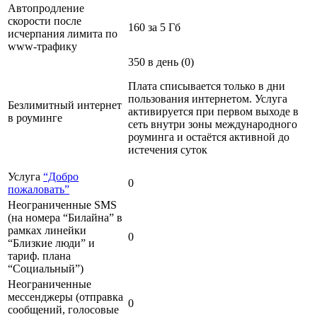
Автопродление
скорости после
160 за 5 Гб
исчерпания лимита по
www-трафику
350 в день (0)
Плата списывается только в дни
пользования интернетом. Услуга
Безлимитный интернет
активируется при первом выходе в
в роуминге
сеть внутри зоны международного
роуминга и остаётся активной до
истечения суток
Услуга
“Добро
0
пожаловать”
Неограниченные SMS
(на номера “Билайна” в
рамках линейки
0
“Близкие люди” и
тариф. плана
“Социальный”)
Неограниченные
мессенджеры (отправка
0
сообщений, голосовые