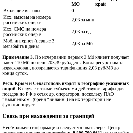
МО
край
Входящие вызовы
0
Исх. вызовы на номера
2,03 за мин.
российских опер-в
Исх. СМС на номера
2,03 за ед.
российских опер-в
Моб. интернет (первые 3
2,03 за Мб
мегабайта в день)
Примечание 3.
По исчерпании первых 3 Мб клиент получает
пакет 110 Мб по цене 203,39 руб./день. Когда ресурс пакета
израсходован, возвращается тарификация 2,03 руб/Мб до
конца суток.
Респ. Крым и Севастополь входят в географию указанных
опций.
В случае с этими субъектами действуют тарифы для
поездок по РФ в сетях др. операторов, поскольку ПАО
“ВымпелКом” (бренд “Билайн”) на их территории не
функционирует.
Связь при нахождении за границей
Необходимую информацию следует узнавать через Центр
поддержки клиентов по телефону
8 800 700 0611
или на сайте