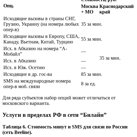
Опц.
Москва
Краснодарский
+ МО
край
Исходящие вызовы в страны СНГ,
Грузию, Украину (на номера любых
35 за мин.
опер-в)
Исходящие вызовы в Европу, США,
55 за мин.
Канаду, Вьетнам, Китай, Турцию
Исх. в Абхазию на номера “А-
—
Мобайл”
35 за мин.
Исх. в Абхазию
—
Исх. в Юж. Осетию
—
Исходящие в др. гос-ва
85 за мин.
SMS на международные номера
8 за ед.
опер-в моб. связи
Для ряда субъектов набор опций может отличаться от
московского варианта.
Услуги в пределах РФ в сети “Билайн”
Таблица 6. Стоимость минут и SMS для связи по России
(сеть Beeline).