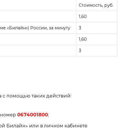
Стоимость, руб.
1,60
е «Билайн») России, за минуту
3
1,60
3
 с помощью таких действий:
й номер
0674001800
;
ой Билайн» или в личном кабинете