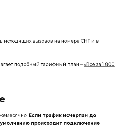
ь исходящих вызовов на номера СНГ и в
лагает подобный тарифный план –
«Всё за 1 800
е
ежемесячно.
Если трафик исчерпан до
о умолчанию происходит подключение