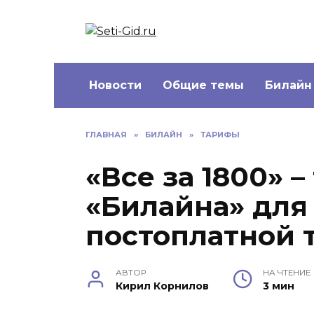
Перейти
к
Seti-Gid.ru
содержанию
Новости
Общие темы
Билайн
ГЛАВНАЯ
»
БИЛАЙН
»
ТАРИФЫ
«Все за 1800» –
«Билайна» для
постоплатной
АВТОР
НА ЧТЕНИЕ
Кирил Корнилов
3 мин