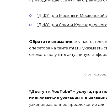
приводим две ссылки на страницы с о
“ДкЮ” для Москвы и Московской 
“ДкЮ” для Сочи и Краснодарского
Обратите внимание:
мы настоятельн
оператора на сайте
mts.ru
указывать с
сможете получить актуальную инфор
Страница услу
“Доступ к YouTube” – услуга, при
пользоваться указанным в названи
узконаправленное предложение для 