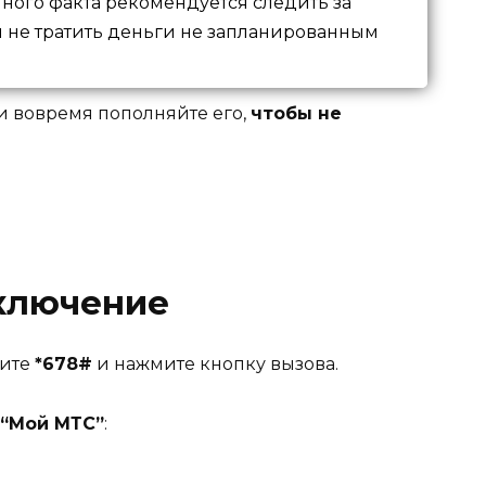
ного факта рекомендуется следить за
бы не тратить деньги не запланированным
 и вовремя пополняйте его,
чтобы не
ключение
рите
*678#
и нажмите кнопку вызова.
“Мой МТС”
: