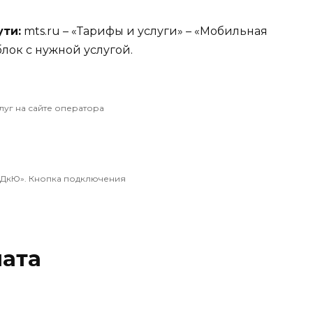
ти:
mts.ru – «Тарифы и услуги» – «Мобильная
 блок с нужной услугой.
луг на сайте оператора
«ДкЮ». Кнопка подключения
лата