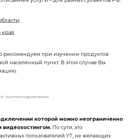
писанием услуги – для разных субъектов РФ:
области
;
 края
.
о рекомендуем при изучении продуктов
вой населённый пункт. В этом случае Вы
мацию.
ги. Кнопка подключения
 подключении которой можно неограниченно
и видеохостингом.
По сути, это
активных пользователей YT, не желающих