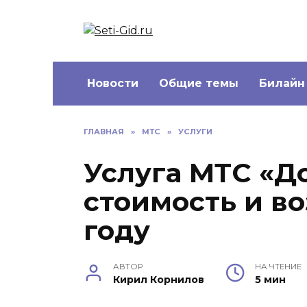
Перейти
к
Seti-Gid.ru
содержанию
Новости
Общие темы
Билайн
ГЛАВНАЯ
»
МТС
»
УСЛУГИ
Услуга МТС «До
стоимость и в
году
АВТОР
НА ЧТЕНИЕ
Кирил Корнилов
5 мин