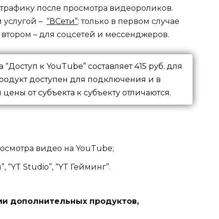
о трафику после просмотра видеороликов.
й услугой –
“ВСети”
: только в первом случае
о втором – для соцсетей и мессенджеров.
 “Доступ к YouTube” составляет 415 руб. для
 Продукт доступен для подключения и в
 цены от субъекта к субъекту отличаются.
росмотра видео на YouTube;
 “YT Studio”, “YT Гейминг”.
ии дополнительных продуктов,