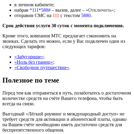
в личном кабинете;
набрав
*111*588#
–
вызов, далее
–
«
Отключить»
;
отправив СМС на
111
с текстом
5880
.
Срок действия услуги 30 суток с момента подключения.
Кроме этого, компания МТС предлагает сэкономить на
звонках. Сделать это можно, если у Вас подключен один из
следующих тарифов:
«Забугорище»
;
«Ноль без границ»
;
«Свободное путешествие»
.
Полезное по теме
Перед тем как отправиться в путь, позаботьтесь о достаточном
количестве средств на счёте Вашего телефона, чтобы быть
всегда на связи.
Выгодный «Лёгкий роуминг и международный доступ» не
требует средств для активации и абонентской платы, однако
на Вашем счёте необходимо иметь достаточно средств для
беспрепятственного общения.