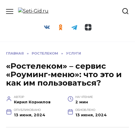
Перейти
Seti-Gid.ru
к
содержанию
ГЛАВНАЯ
»
РОСТЕЛЕКОМ
»
УСЛУГИ
«Ростелеком» – сервис
«Роуминг-меню»: что это и
как им пользоваться?
АВТОР
НА ЧТЕНИЕ
Кирил Корнилов
2 мин
ОПУБЛИКОВАНО
ОБНОВЛЕНО
13 июня, 2024
13 июня, 2024