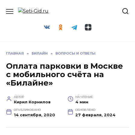
Перейти
Seti-Gid.ru
к
содержанию
ГЛАВНАЯ
»
БИЛАЙН
»
ВОПРОСЫ И ОТВЕТЫ
Оплата парковки в Москве
с мобильного счёта на
«Билайне»
АВТОР
НА ЧТЕНИЕ
Кирил Корнилов
4 мин
ОПУБЛИКОВАНО
ОБНОВЛЕНО
14 сентября, 2020
27 февраля, 2024