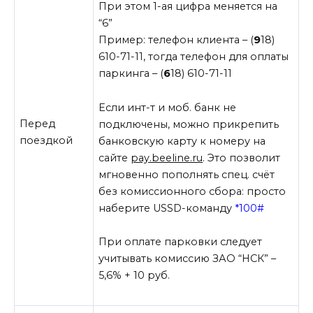
При этом 1-ая цифра меняется на
“6”
Пример: телефон клиента – (
9
18)
610-71-11, тогда телефон для оплаты
паркинга – (
6
18) 610-71-11
Если инт-т и моб. банк не
Перед
подключены, можно прикрепить
поездкой
банковскую карту к номеру на
сайте
pay.beeline.ru
. Это позволит
мгновенно пополнять спец. счёт
без комиссионного сбора: просто
наберите USSD-команду
*100#
При оплате парковки следует
учитывать комиссию ЗАО “НСК” –
5,6% + 10 руб.