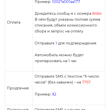
Пример:
1002*а001аа177
Дождитесь сообщ-я с номера
8464
.
В нём будут указаны полная сумма
Оплата
списания, объём комиссионного
сбора и запрос на оплату
Отправьте
1
для подтверждения
Автомобиль можно будет
припарковать на 1 час
Отправьте SMS с текстом “X-число
часов” (без кавычек) – на
7757
Продление
Пример:
Х2
Досрочное
Отправьте SMS с одним из