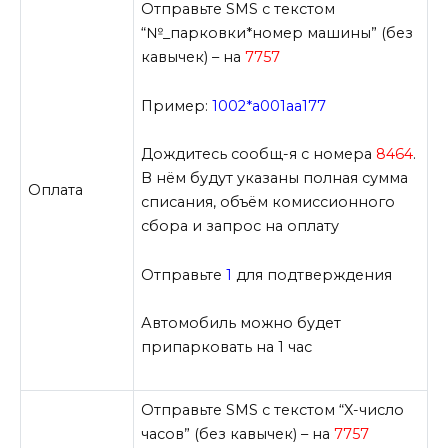
Отправьте SMS с текстом
“№_парковки*номер машины” (без
кавычек) – на
7757
Пример:
1002*а001аа177
Дождитесь сообщ-я с номера
8464
.
В нём будут указаны полная сумма
Оплата
списания, объём комиссионного
сбора и запрос на оплату
Отправьте
1
для подтверждения
Автомобиль можно будет
припарковать на 1 час
Отправьте SMS с текстом “X-число
часов” (без кавычек) – на
7757