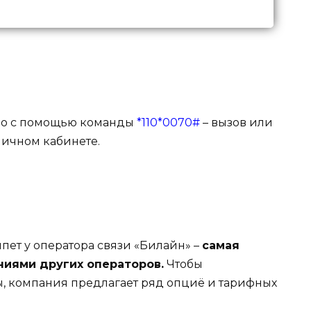
но с помощью команды
*110*0070#
– вызов или
личном кабинете.
ипет у оператора связи «Билайн» –
самая
ниями других операторов.
Чтобы
, компания предлагает ряд опциё и тарифных