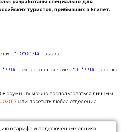
оль» разработаны специально для
оссийских туристов, прибывших в Египет.
та» –
*110*0071#
– вызов.
10*331#
– вызов; отключение –
*110*331#
– кнопка
0 + роуминг» можно воспользоваться личным
002017
или посетить любое отделение
ию о тарифе и подключенных опциях –