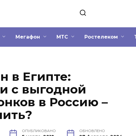
Мегафон
МТС
Ростелеком
н в Египте:
и с выгодной
онков в Россию –
чить?
ОПУБЛИКОВАНО
ОБНОВЛЕНО