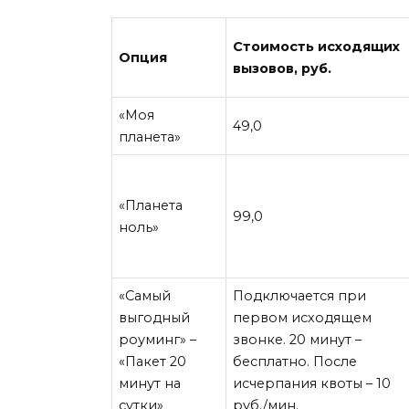
Стоимость исходящих
Опция
вызовов, руб.
«Моя
49,0
планета»
«Планета
99,0
ноль»
«Самый
Подключается при
выгодный
первом исходящем
роуминг» –
звонке. 20 минут –
«Пакет 20
бесплатно. После
минут на
исчерпания квоты – 10
сутки»
руб./мин.