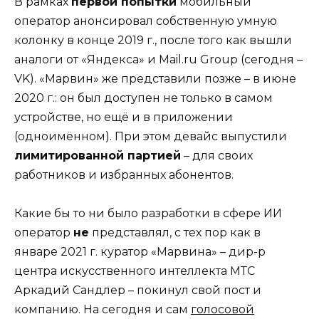
В рамках
первой попытки
мобильный
оператор анонсировал собственную умную
колонку в конце 2019 г., после того как вышли
аналоги от «Яндекса» и Mail.ru Group (сегодня –
VK). «Марвин» же представили позже – в июне
2020 г.: он был доступен не только в самом
устройстве, но ещё и в приложении
(одноимённом). При этом девайс выпустили
лимитированной партией
– для своих
работников и избранных абонентов.
Какие бы то ни было разработки в сфере ИИ
оператор
не
представлял, с тех пор как в
январе 2021 г. куратор «Марвина» – дир-р
центра искусственного интеллекта МТС
Аркадий Сандлер – покинул свой пост и
компанию. На сегодня и сам
голосовой